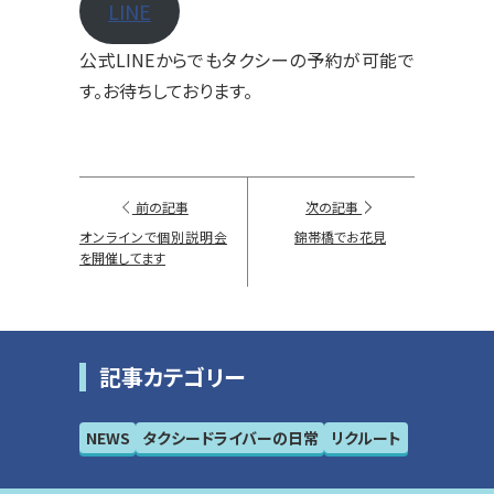
LINE
公式LINEからでもタクシーの予約が可能で
す。お待ちしております。
記
前の記事
次の記事
事
オンラインで個別説明会
錦帯橋でお花見
前
を開催してます
後
ナ
ビ
記事カテゴリー
ゲー
ショ
NEWS
タクシードライバーの日常
リクルート
ン