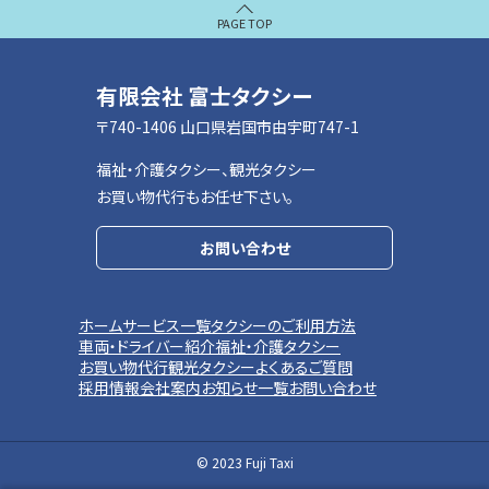
ク
リッ
ク
（タッ
プ）
有限会社 富士タクシー
で
ペー
〒740-1406 山口県岩国市由宇町747-1
ジ
最
上
福祉・介護タクシー、観光タクシー
部
お買い物代行もお任せ下さい。
へ
移
動
お問い合わせ
し
ま
す
サ
ホーム
サービス一覧
タクシーのご利用方法
車両・ドライバー紹介
福祉・介護タクシー
イ
お買い物代行
観光タクシー
よくあるご質問
採用情報
会社案内
お知らせ一覧
お問い合わせ
ト
メ
ニュー
© 2023 Fuji Taxi